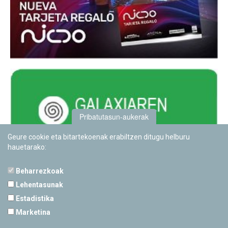
Pribatutasun-aukerak
Geure cookie eta bitartekoenak erabiltzen ditugu helburu
hauetarako:
Beharrezkoak
Lehentasunak
Estadistika
PAMPLONETARIOA
Marketina
Calle Sancho RamÃ­rez, s/n
31008 Pamplona, Navarra