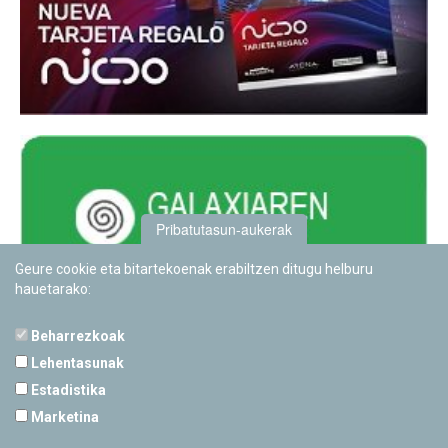
Pribatutasun-aukerak
Geure cookie eta bitartekoenak erabiltzen ditugu helburu
hauetarako:
Beharrezkoak
Lehentasunak
Estadistika
PAMPLONETARIOA
Marketina
Calle Sancho RamÃ­rez, s/n
31008 Pamplona, Navarra