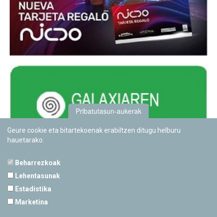
Pribatutasun-aukerak
Geure cookie eta bitartekoenak erabiltzen ditugu helburu
hauetarako:
Beharrezkoak
Lehentasunak
Estadistika
PAMPLONETARIOA
Marketina
Calle Sancho RamÃ­rez, s/n
31008 Pamplona, Navarra