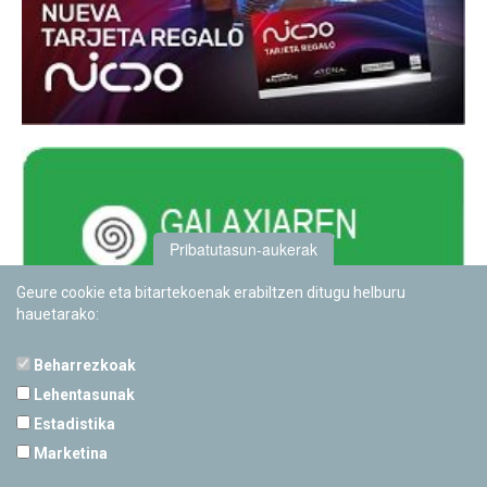
Pribatutasun-aukerak
Geure cookie eta bitartekoenak erabiltzen ditugu helburu
hauetarako:
Beharrezkoak
Lehentasunak
Estadistika
PAMPLONETARIOA
Marketina
Calle Sancho RamÃ­rez, s/n
31008 Pamplona, Navarra