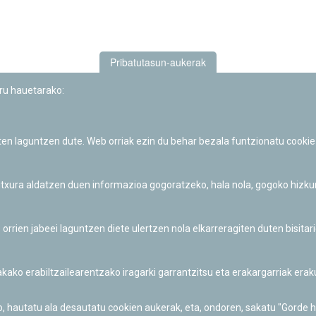
Pribatutasun-aukerak
uru hauetarako:
iten laguntzen dute. Web orriak ezin du behar bezala funtzionatu cookie
Iruñeko Planetarioaren zientzia-dibulgazio eta hezkuntza jarduerek
Fundación "la Caixa"ren sustapena dute.
 itxura aldatzen duen informazioa gogoratzeko, hala nola, gogoko hizk
ien jabeei laguntzen diete ulertzen nola elkarreragiten duten bisita
nakako erabiltzailearentzako iragarki garrantzitsu eta erakargarriak er
o, hautatu ala desautatu cookien aukerak, eta, ondoren, sakatu "Gorde 