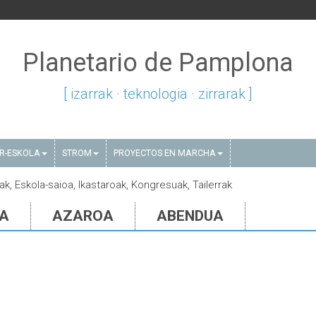
Planetario de Pamplona
[ izarrak · teknologia · zirrarak ]
AR-ESKOLA
STROM
PROYECTOS EN MARCHA
ak, Eskola-saioa, Ikastaroak, Kongresuak, Tailerrak
IA
AZAROA
ABENDUA