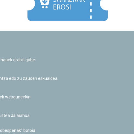
Facebook
Twitter
Youtube
Flickr
Instagr
 hauek erabili gabe.
Pribatutasun-politika eta Lege-oharra
Cookie-en politika
Informazio publikoa eskatzeko baimena
untza edo zu zauden eskualdea.
Irisgarritasuna
riek webguneekin.
akustea da asmoa.
hobespenak" botoia.