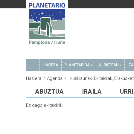
HASIERA
PLANETARIOA
ALBISTEAK
IZ
Hasiera
Agenda
Ikuskizunak, Ekitaldiak, Erakusket
ABUZTUA
IRAILA
URR
Ez dago ekitaldirik.