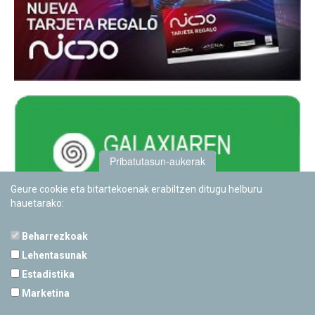
Pribatutasun-aukerak
Geure cookie eta bitartekoenak erabiltzen ditugu helburu
hauetarako:
Beharrezkoak
Lehentasunak
Estadistika
PAMPLONETARIOA
Marketina
Calle Sancho RamÃ­rez, s/n
31008 Pamplona, Navarra