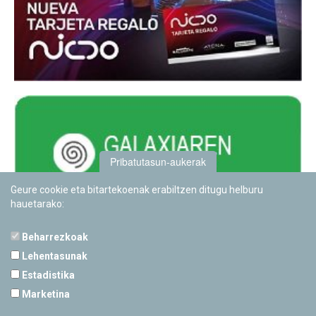
Pribatutasun-aukerak
Geure cookie eta bitartekoenak erabiltzen ditugu helburu
hauetarako:
Beharrezkoak
Lehentasunak
Estadistika
PAMPLONETARIOA
Marketina
Calle Sancho RamÃ­rez, s/n
31008 Pamplona, Navarra