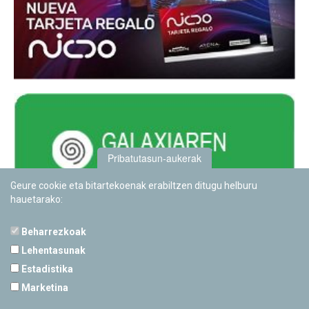
Pribatutasun-aukerak
Geure cookie eta bitartekoenak erabiltzen ditugu helburu
hauetarako:
Beharrezkoak
Lehentasunak
Estadistika
PAMPLONETARIOA
Marketina
Calle Sancho RamÃ­rez, s/n
31008 Pamplona, Navarra