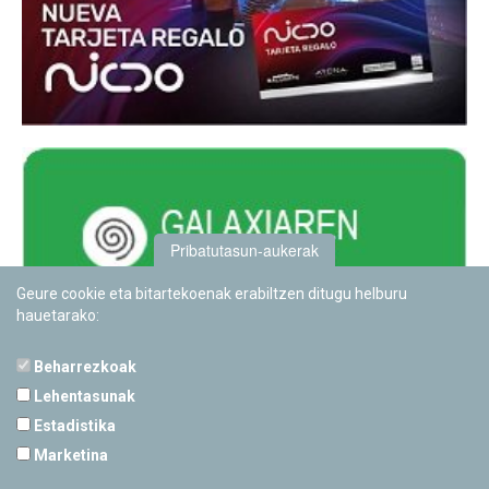
Pribatutasun-aukerak
Geure cookie eta bitartekoenak erabiltzen ditugu helburu
hauetarako:
Beharrezkoak
Lehentasunak
Estadistika
PAMPLONETARIOA
Marketina
Calle Sancho RamÃ­rez, s/n
31008 Pamplona, Navarra