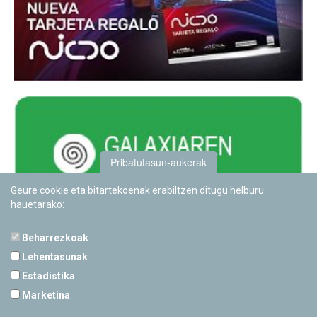
Pribatutasun-aukerak
Geure cookie eta bitartekoenak erabiltzen ditugu helburu
hauetarako:
Beharrezkoak
Lehentasunak
Estadistika
PAMPLONETARIOA
Marketina
Calle Sancho RamÃ­rez, s/n
31008 Pamplona, Navarra