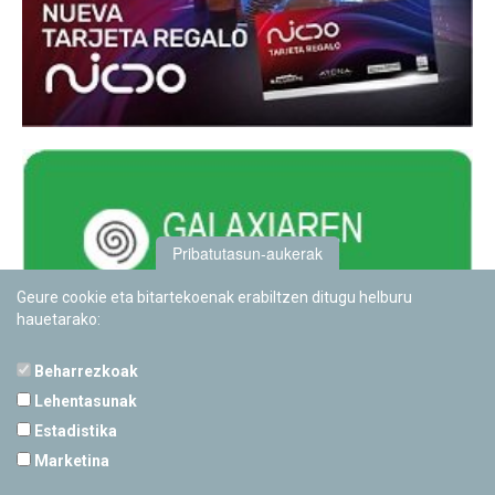
Pribatutasun-aukerak
Geure cookie eta bitartekoenak erabiltzen ditugu helburu
hauetarako:
Beharrezkoak
Lehentasunak
Estadistika
PAMPLONETARIOA
Marketina
Calle Sancho RamÃ­rez, s/n
31008 Pamplona, Navarra