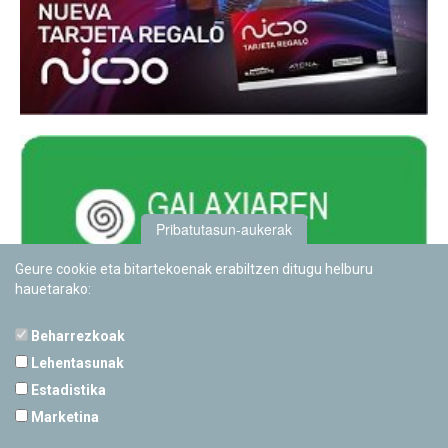
Pribatutasun-aukerak
Geure cookie eta bitartekoenak erabiltzen ditugu helburu
hauetarako:
Beharrezkoak
Lehentasunak
Estadistika
PAMPLONETARIOA
Marketina
Calle Sancho RamÃ­rez, s/n
31008 Pamplona, Navarra