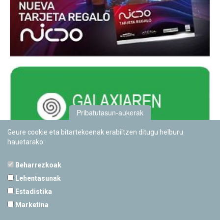
Pribatutasun-aukerak
Geure cookie eta bitartekoenak erabiltzen ditugu helburu
hauetarako:
Beharrezkoak
Lehentasunak
Estadistika
PAMPLONETARIOA
Marketina
Calle Sancho RamÃ­rez, s/n
31008 Pamplona, Navarra