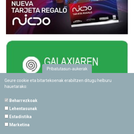
Pribatutasun-aukerak
Geure cookie eta bitartekoenak erabiltzen ditugu helburu
hauetarako:
Beharrezkoak
Lehentasunak
Estadistika
PAMPLONETARIOA
Marketina
Calle Sancho RamÃ­rez, s/n
31008 Pamplona, Navarra