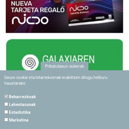
Pribatutasun-aukerak
Geure cookie eta bitartekoenak erabiltzen ditugu helburu
hauetarako:
Beharrezkoak
Lehentasunak
Estadistika
PAMPLONETARIOA
Marketina
Calle Sancho RamÃ­rez, s/n
31008 Pamplona, Navarra