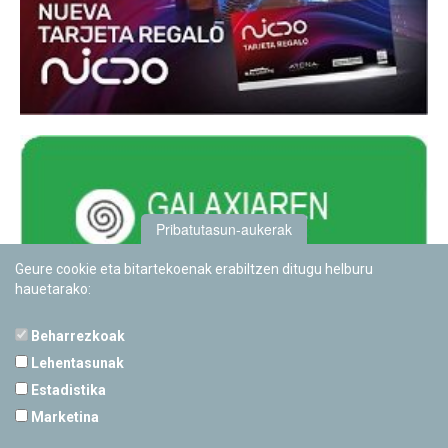
Pribatutasun-aukerak
Geure cookie eta bitartekoenak erabiltzen ditugu helburu
hauetarako:
Beharrezkoak
Lehentasunak
Estadistika
PAMPLONETARIOA
Marketina
Calle Sancho RamÃ­rez, s/n
31008 Pamplona, Navarra