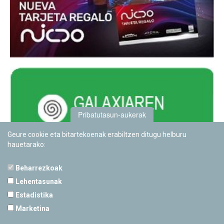
Pribatutasun-aukerak
Geure cookie eta bitartekoenak erabiltzen ditugu helburu
hauetarako:
Beharrezkoak
Lehentasunak
Estadistika
PAMPLONETARIOA
Marketina
Calle Sancho RamÃ­rez, s/n
31008 Pamplona, Navarra