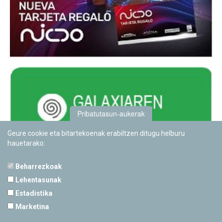
Pribatutasun-aukerak
Geure cookie eta bitartekoenak erabiltzen ditugu helburu
hauetarako:
Beharrezkoak
Lehentasunak
Estadistika
PAMPLONETARIOA
Marketina
Calle Sancho RamÃ­rez, s/n
31008 Pamplona, Navarra