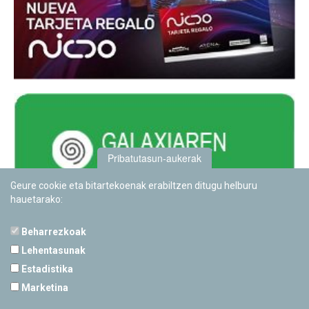
Pribatutasun-aukerak
Geure cookie eta bitartekoenak erabiltzen ditugu helburu
hauetarako:
Beharrezkoak
Lehentasunak
Estadistika
PAMPLONETARIOA
Marketina
Calle Sancho RamÃ­rez, s/n
31008 Pamplona, Navarra