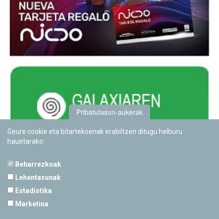
Pribatutasun-aukerak
Geure cookie eta bitartekoenak erabiltzen ditugu helburu
hauetarako:
Beharrezkoak
Lehentasunak
Estadistika
PAMPLONETARIOA
Marketina
Calle Sancho RamÃ­rez, s/n
31008 Pamplona, Navarra