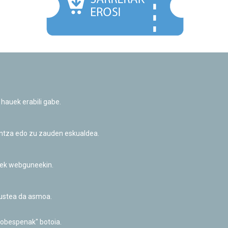
Facebook
Twitter
Youtube
Flickr
Instagr
 hauek erabili gabe.
Pribatutasun-politika eta Lege-oharra
Cookie-en politika
Informazio publikoa eskatzeko baimena
untza edo zu zauden eskualdea.
Irisgarritasuna
riek webguneekin.
akustea da asmoa.
hobespenak" botoia.