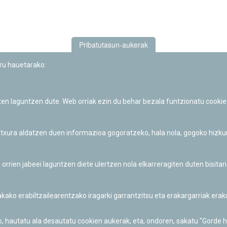
Pribatutasun-aukerak
uru hauetarako:
iten laguntzen dute. Web orriak ezin du behar bezala funtzionatu cookie
Iruñeko Planetarioaren zientzia-dibulgazio eta hezkuntza jarduerek
Fundación "la Caixa"ren sustapena dute.
 itxura aldatzen duen informazioa gogoratzeko, hala nola, gogoko hizk
ien jabeei laguntzen diete ulertzen nola elkarreragiten duten bisita
nakako erabiltzailearentzako iragarki garrantzitsu eta erakargarriak er
o, hautatu ala desautatu cookien aukerak, eta, ondoren, sakatu "Gorde 