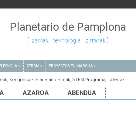
Planetario de Pamplona
[ izarrak · teknologia · zirrarak ]
AR-ESKOLA
STROM
PROYECTOS EN MARCHA
aroak, Kongresuak, Planetario Filmak, STEM Programa, Tailerrak
IA
AZAROA
ABENDUA