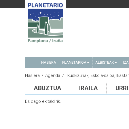
HASIERA
PLANETARIOA
ALBISTEAK
IZ
Hasiera
Agenda
Ikuskizunak, Eskola-saioa, Ikast
ABUZTUA
IRAILA
URR
Ez dago ekitaldirik.