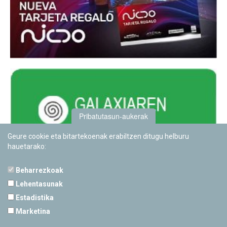
Pribatutasun-aukerak
Geure cookie eta bitartekoenak erabiltzen ditugu helburu
hauetarako:
Beharrezkoak
Lehentasunak
Estadistika
PAMPLONETARIOA
Marketina
Calle Sancho RamÃ­rez, s/n
31008 Pamplona, Navarra