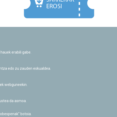
Facebook
Twitter
Youtube
Flickr
Instagr
 hauek erabili gabe.
Pribatutasun-politika eta Lege-oharra
Cookie-en politika
Informazio publikoa eskatzeko baimena
untza edo zu zauden eskualdea.
Irisgarritasuna
riek webguneekin.
akustea da asmoa.
hobespenak" botoia.