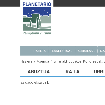
HASIERA
PLANETARIOA
ALBISTEAK
IZ
Hasiera
Agenda
Emanaldi publikoa, Kongresuak
ABUZTUA
IRAILA
URR
Ez dago ekitaldirik.