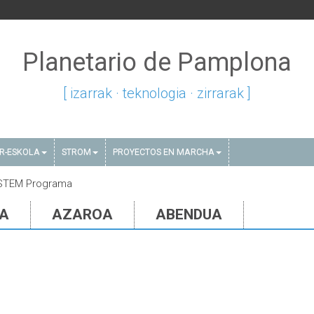
Planetario de Pamplona
[ izarrak · teknologia · zirrarak ]
AR-ESKOLA
STROM
PROYECTOS EN MARCHA
, STEM Programa
IA
AZAROA
ABENDUA