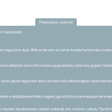
Pribatutasun-aukerak
uru hauetarako:
iten laguntzen dute. Web orriak ezin du behar bezala funtzionatu cookie
Iruñeko Planetarioaren zientzia-dibulgazio eta hezkuntza jarduerek
Fundación "la Caixa"ren sustapena dute.
 itxura aldatzen duen informazioa gogoratzeko, hala nola, gogoko hizk
ien jabeei laguntzen diete ulertzen nola elkarreragiten duten bisita
nakako erabiltzailearentzako iragarki garrantzitsu eta erakargarriak er
o, hautatu ala desautatu cookien aukerak, eta, ondoren, sakatu "Gorde 