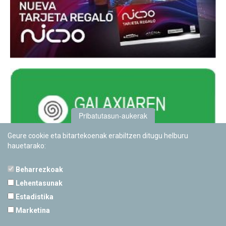
Pribatutasun-aukerak
Geure cookie eta bitartekoenak erabiltzen ditugu helburu
hauetarako:
Beharrezkoak
Lehentasunak
Estadistika
PAMPLONETARIOA
Marketina
Calle Sancho RamÃ­rez, s/n
31008 Pamplona, Navarra