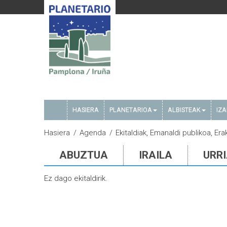
HASIERA
PLANETARIOA
ALBISTEAK
IZ
Hasiera
Agenda
Ekitaldiak, Emanaldi publikoa, Er
ABUZTUA
IRAILA
URR
Ez dago ekitaldirik.