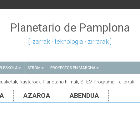
Planetario de Pamplona
[ izarrak · teknologia · zirrarak ]
AR-ESKOLA
STROM
PROYECTOS EN MARCHA
akusketak, Ikastaroak, Planetario Filmak, STEM Programa, Tailerrak
IA
AZAROA
ABENDUA