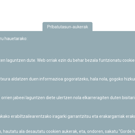
Pribatutasun-aukerak
uru hauetarako:
iten laguntzen dute. Web orriak ezin du behar bezala funtzionatu cookie
Iruñeko Planetarioaren zientzia-dibulgazio eta hezkuntza jarduerek
Fundación "la Caixa"ren sustapena dute.
 itxura aldatzen duen informazioa gogoratzeko, hala nola, gogoko hizk
ien jabeei laguntzen diete ulertzen nola elkarreragiten duten bisita
nakako erabiltzailearentzako iragarki garrantzitsu eta erakargarriak er
o, hautatu ala desautatu cookien aukerak, eta, ondoren, sakatu "Gorde 