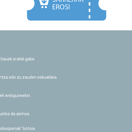
Facebook
Twitter
Youtube
Flickr
Instagr
 hauek erabili gabe.
Pribatutasun-politika eta Lege-oharra
Cookie-en politika
Informazio publikoa eskatzeko baimena
untza edo zu zauden eskualdea.
Irisgarritasuna
riek webguneekin.
akustea da asmoa.
hobespenak" botoia.