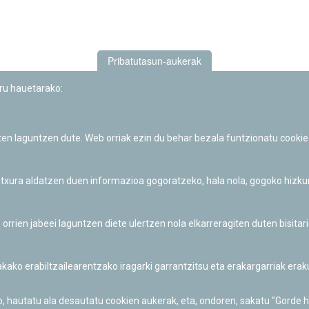
Pribatutasun-aukerak
uru hauetarako:
iten laguntzen dute. Web orriak ezin du behar bezala funtzionatu cookie
Iruñeko Planetarioaren zientzia-dibulgazio eta hezkuntza jarduerek
Fundación "la Caixa"ren sustapena dute.
 itxura aldatzen duen informazioa gogoratzeko, hala nola, gogoko hizk
ien jabeei laguntzen diete ulertzen nola elkarreragiten duten bisita
nakako erabiltzailearentzako iragarki garrantzitsu eta erakargarriak er
o, hautatu ala desautatu cookien aukerak, eta, ondoren, sakatu "Gorde 