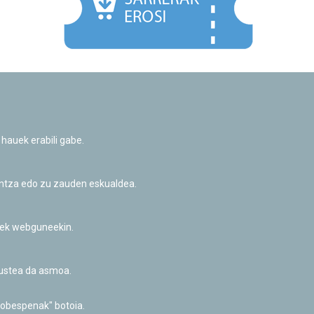
Facebook
Twitter
Youtube
Flickr
Instagr
 hauek erabili gabe.
Pribatutasun-politika eta Lege-oharra
Cookie-en politika
Informazio publikoa eskatzeko baimena
untza edo zu zauden eskualdea.
Irisgarritasuna
riek webguneekin.
akustea da asmoa.
hobespenak" botoia.