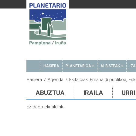
HASIERA
PLANETARIOA
ALBISTEAK
IZ
Hasiera
Agenda
Ekitaldiak, Emanaldi publikoa, Esk
ABUZTUA
IRAILA
URR
Ez dago ekitaldirik.