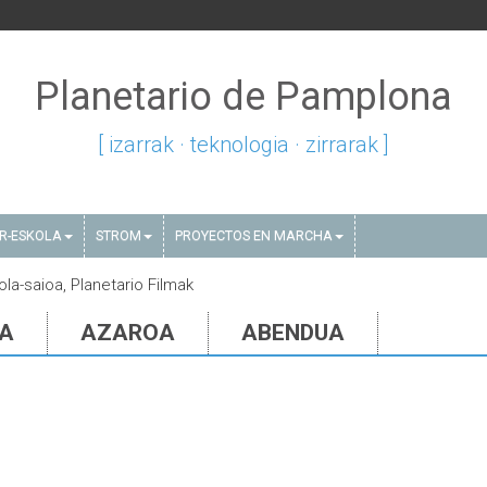
Planetario de Pamplona
[ izarrak · teknologia · zirrarak ]
AR-ESKOLA
STROM
PROYECTOS EN MARCHA
ola-saioa, Planetario Filmak
IA
AZAROA
ABENDUA