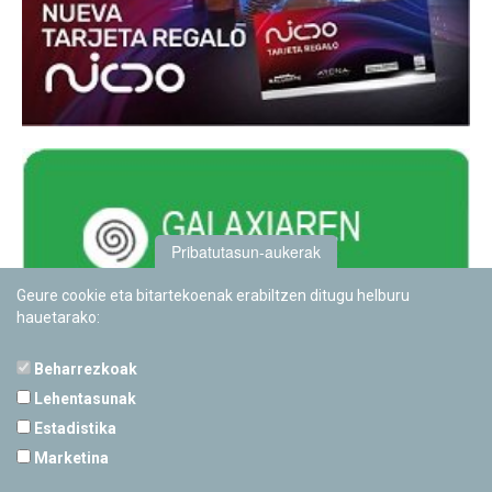
Pribatutasun-aukerak
Geure cookie eta bitartekoenak erabiltzen ditugu helburu
hauetarako:
Beharrezkoak
Lehentasunak
Estadistika
PAMPLONETARIOA
Marketina
Calle Sancho RamÃ­rez, s/n
31008 Pamplona, Navarra