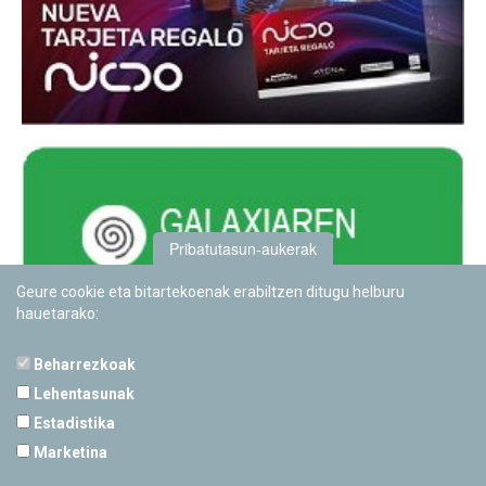
Pribatutasun-aukerak
Geure cookie eta bitartekoenak erabiltzen ditugu helburu
hauetarako:
Beharrezkoak
Lehentasunak
Estadistika
PAMPLONETARIOA
Marketina
Calle Sancho RamÃ­rez, s/n
31008 Pamplona, Navarra