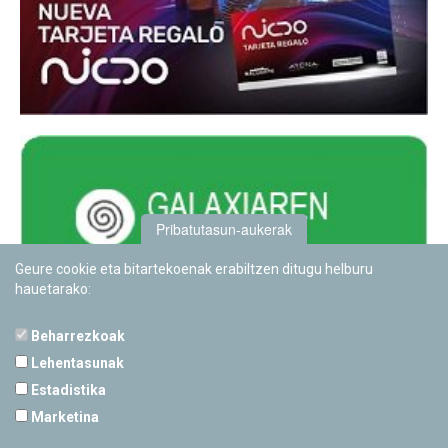
Pribatutasun-aukerak
Geure cookie eta bitartekoenak erabiltzen ditugu helburu
hauetarako:
Beharrezkoak
Lehentasunak
Estadistika
PAMPLONETARIOA
Marketina
Calle Sancho RamÃ­rez, s/n
31008 Pamplona, Navarra