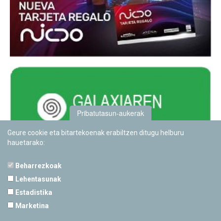
Pribatutasun-aukerak
Geure cookie eta bitartekoenak erabiltzen ditugu helburu
hauetarako:
Beharrezkoak
Lehentasunak
Estadistika
PAMPLONETARIOA
Marketina
Calle Sancho RamÃ­rez, s/n
31008 Pamplona, Navarra