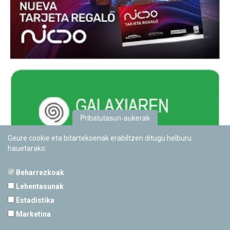
Pribatutasun-aukerak
Geure cookie eta bitartekoenak erabiltzen ditugu helburu
hauetarako:
Beharrezkoak
Lehentasunak
Estadistika
PAMPLONETARIOA
Marketina
Calle Sancho RamÃ­rez, s/n
31008 Pamplona, Navarra