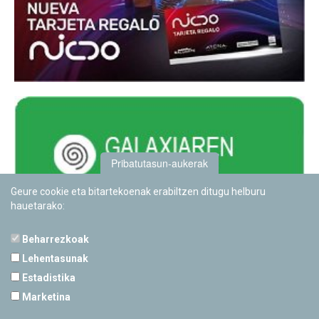
Pribatutasun-aukerak
Geure cookie eta bitartekoenak erabiltzen ditugu helburu
hauetarako:
Beharrezkoak
Lehentasunak
Estadistika
PAMPLONETARIOA
Marketina
Calle Sancho RamÃ­rez, s/n
31008 Pamplona, Navarra