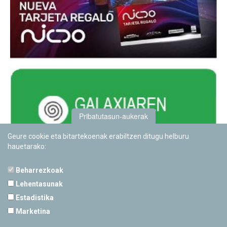
Pribatutasun-aukerak
Geure cookie eta bitartekoenak erabiltzen ditugu helburu
hauetarako:
Beharrezkoak
Lehentasunak
Estadistika
PAMPLONETARIOA
Marketina
Calle Sancho RamÃ­rez, s/n
31008 Pamplona, Navarra