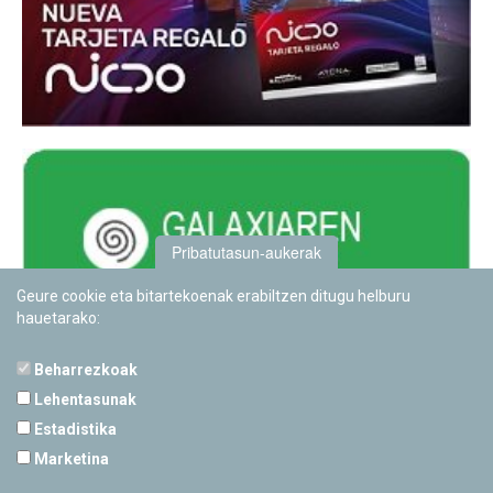
Pribatutasun-aukerak
Geure cookie eta bitartekoenak erabiltzen ditugu helburu
hauetarako:
Beharrezkoak
Lehentasunak
Estadistika
PAMPLONETARIOA
Marketina
Calle Sancho RamÃ­rez, s/n
31008 Pamplona, Navarra