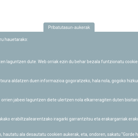
Pribatutasun-aukerak
uru hauetarako:
iten laguntzen dute. Web orriak ezin du behar bezala funtzionatu cookie
Iruñeko Planetarioaren zientzia-dibulgazio eta hezkuntza jarduerek
Fundación "la Caixa"ren sustapena dute.
 itxura aldatzen duen informazioa gogoratzeko, hala nola, gogoko hizk
ien jabeei laguntzen diete ulertzen nola elkarreragiten duten bisita
nakako erabiltzailearentzako iragarki garrantzitsu eta erakargarriak er
o, hautatu ala desautatu cookien aukerak, eta, ondoren, sakatu "Gorde 