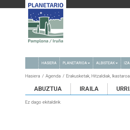
HASIERA
PLANETARIOA
ALBISTEAK
IZ
Hasiera
Agenda
Erakusketak, Hitzaldiak, Ikastar
ABUZTUA
IRAILA
URR
Ez dago ekitaldirik.