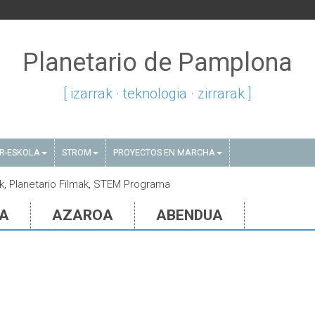
Planetario de Pamplona
[ izarrak · teknologia · zirrarak ]
AR-ESKOLA
STROM
PROYECTOS EN MARCHA
oak, Planetario Filmak, STEM Programa
IA
AZAROA
ABENDUA