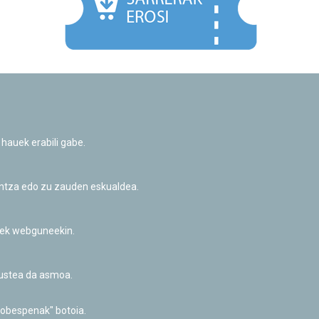
Facebook
Twitter
Youtube
Flickr
Instagr
 hauek erabili gabe.
Pribatutasun-politika eta Lege-oharra
Cookie-en politika
Informazio publikoa eskatzeko baimena
untza edo zu zauden eskualdea.
Irisgarritasuna
riek webguneekin.
akustea da asmoa.
hobespenak" botoia.