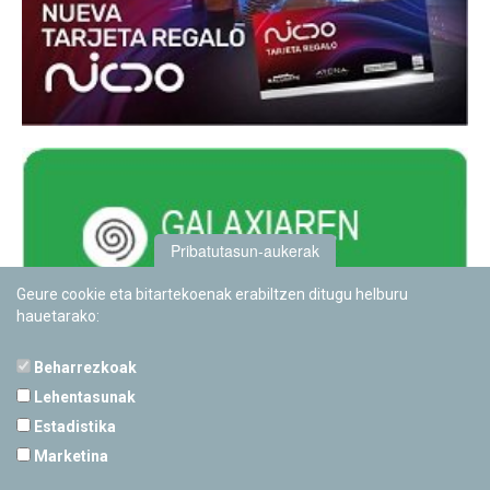
Pribatutasun-aukerak
Geure cookie eta bitartekoenak erabiltzen ditugu helburu
hauetarako:
Beharrezkoak
Lehentasunak
Estadistika
PAMPLONETARIOA
Marketina
Calle Sancho RamÃ­rez, s/n
31008 Pamplona, Navarra