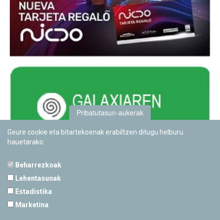
Pribatutasun-aukerak
Geure cookie eta bitartekoenak erabiltzen ditugu helburu
hauetarako:
Beharrezkoak
Lehentasunak
Estadistika
PAMPLONETARIOA
Marketina
Calle Sancho RamÃ­rez, s/n
31008 Pamplona, Navarra