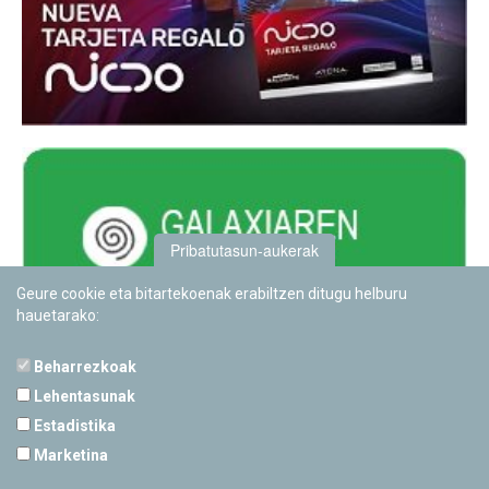
Pribatutasun-aukerak
Geure cookie eta bitartekoenak erabiltzen ditugu helburu
hauetarako:
Beharrezkoak
Lehentasunak
Estadistika
PAMPLONETARIOA
Marketina
Calle Sancho RamÃ­rez, s/n
31008 Pamplona, Navarra