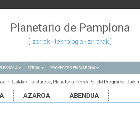
Planetario de Pamplona
[ izarrak · teknologia · zirrarak ]
AR-ESKOLA
STROM
PROYECTOS EN MARCHA
ioa, Hitzaldiak, Ikastaroak, Planetario Filmak, STEM Programa, Tailer
IA
AZAROA
ABENDUA