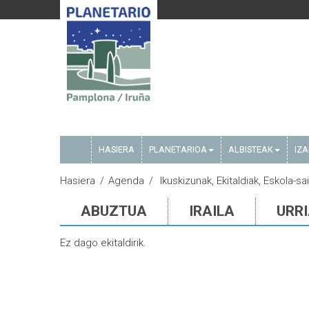
HASIERA
PLANETARIOA
ALBISTEAK
IZ
Hasiera
Agenda
Ikuskizunak, Ekitaldiak, Eskola-sa
ABUZTUA
IRAILA
URR
Ez dago ekitaldirik.