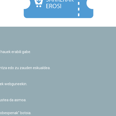
Facebook
Twitter
Youtube
Flickr
Instagr
 hauek erabili gabe.
Pribatutasun-politika eta Lege-oharra
Cookie-en politika
Informazio publikoa eskatzeko baimena
untza edo zu zauden eskualdea.
Irisgarritasuna
riek webguneekin.
akustea da asmoa.
hobespenak" botoia.