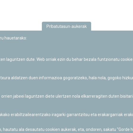
Pribatutasun-aukerak
uru hauetarako:
iten laguntzen dute. Web orriak ezin du behar bezala funtzionatu cookie
Iruñeko Planetarioaren zientzia-dibulgazio eta hezkuntza jarduerek
Fundación "la Caixa"ren sustapena dute.
 itxura aldatzen duen informazioa gogoratzeko, hala nola, gogoko hizk
ien jabeei laguntzen diete ulertzen nola elkarreragiten duten bisita
nakako erabiltzailearentzako iragarki garrantzitsu eta erakargarriak er
o, hautatu ala desautatu cookien aukerak, eta, ondoren, sakatu "Gorde 