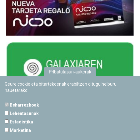
Pribatutasun-aukerak
Geure cookie eta bitartekoenak erabiltzen ditugu helburu
hauetarako:
Beharrezkoak
Lehentasunak
Estadistika
PAMPLONETARIOA
Marketina
Calle Sancho RamÃ­rez, s/n
31008 Pamplona, Navarra