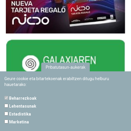
Pribatutasun-aukerak
Geure cookie eta bitartekoenak erabiltzen ditugu helburu
hauetarako:
Beharrezkoak
Lehentasunak
Estadistika
PAMPLONETARIOA
Marketina
Calle Sancho RamÃ­rez, s/n
31008 Pamplona, Navarra