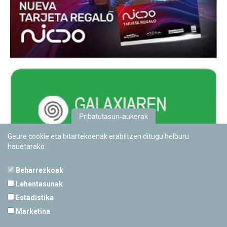
Pribatutasun-aukerak
Geure cookie eta bitartekoenak erabiltzen ditugu helburu
hauetarako:
Beharrezkoak
Lehentasunak
Estadistika
PAMPLONETARIOA
Marketina
Calle Sancho RamÃ­rez, s/n
31008 Pamplona, Navarra