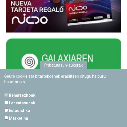
Pribatutasun-aukerak
Geure cookie eta bitartekoenak erabiltzen ditugu helburu
hauetarako:
Beharrezkoak
Lehentasunak
Estadistika
PAMPLONETARIOA
Marketina
Calle Sancho RamÃ­rez, s/n
31008 Pamplona, Navarra