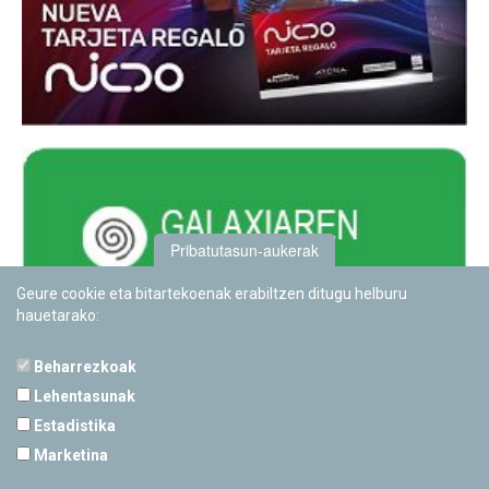
Pribatutasun-aukerak
Geure cookie eta bitartekoenak erabiltzen ditugu helburu
hauetarako:
Beharrezkoak
Lehentasunak
Estadistika
PAMPLONETARIOA
Marketina
Calle Sancho RamÃ­rez, s/n
31008 Pamplona, Navarra