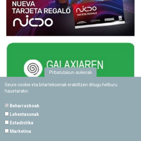
Pribatutasun-aukerak
Geure cookie eta bitartekoenak erabiltzen ditugu helburu
hauetarako:
Beharrezkoak
Lehentasunak
Estadistika
PAMPLONETARIOA
Marketina
Calle Sancho RamÃ­rez, s/n
31008 Pamplona, Navarra