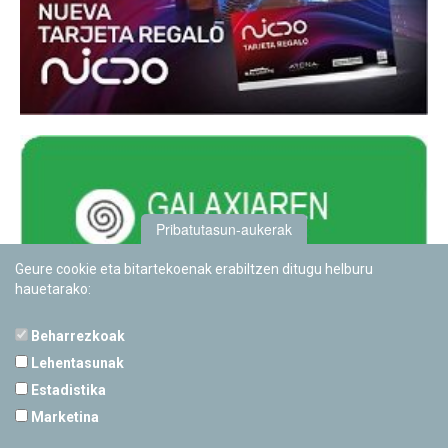
Pribatutasun-aukerak
Geure cookie eta bitartekoenak erabiltzen ditugu helburu
hauetarako:
Beharrezkoak
Lehentasunak
Estadistika
PAMPLONETARIOA
Marketina
Calle Sancho RamÃ­rez, s/n
31008 Pamplona, Navarra