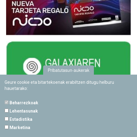
Pribatutasun-aukerak
Geure cookie eta bitartekoenak erabiltzen ditugu helburu
hauetarako:
Beharrezkoak
Lehentasunak
Estadistika
PAMPLONETARIOA
Marketina
Calle Sancho RamÃ­rez, s/n
31008 Pamplona, Navarra