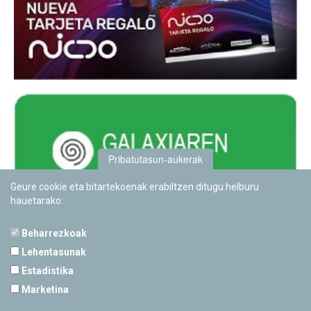
Pribatutasun-aukerak
Geure cookie eta bitartekoenak erabiltzen ditugu helburu
hauetarako:
Beharrezkoak
Lehentasunak
Estadistika
PAMPLONETARIOA
Marketina
Calle Sancho RamÃ­rez, s/n
31008 Pamplona, Navarra