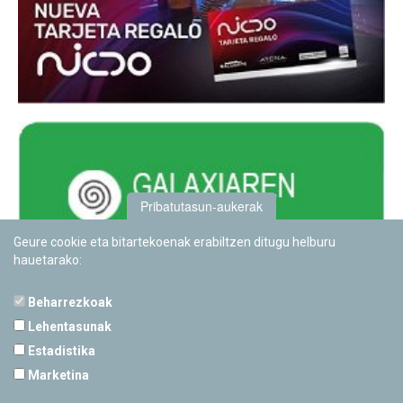
Pribatutasun-aukerak
Geure cookie eta bitartekoenak erabiltzen ditugu helburu
hauetarako:
Beharrezkoak
Lehentasunak
Estadistika
PAMPLONETARIOA
Marketina
Calle Sancho RamÃ­rez, s/n
31008 Pamplona, Navarra