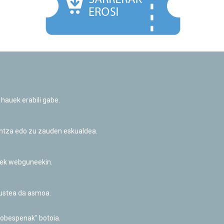
Facebook
Twitter
Youtube
Flickr
Instagr
 hauek erabili gabe.
Pribatutasun-politika eta Lege-oharra
Cookie-en politika
Informazio publikoa eskatzeko baimena
untza edo zu zauden eskualdea.
Irisgarritasuna
riek webguneekin.
akustea da asmoa.
hobespenak" botoia.