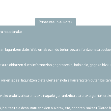
Pribatutasun-aukerak
uru hauetarako:
iten laguntzen dute. Web orriak ezin du behar bezala funtzionatu cookie
Iruñeko Planetarioaren zientzia-dibulgazio eta hezkuntza jarduerek
Fundación "la Caixa"ren sustapena dute.
 itxura aldatzen duen informazioa gogoratzeko, hala nola, gogoko hizk
ien jabeei laguntzen diete ulertzen nola elkarreragiten duten bisita
nakako erabiltzailearentzako iragarki garrantzitsu eta erakargarriak er
o, hautatu ala desautatu cookien aukerak, eta, ondoren, sakatu "Gorde 