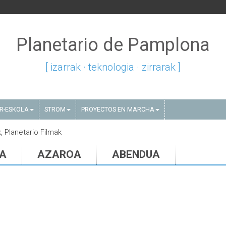
Planetario de Pamplona
[ izarrak · teknologia · zirrarak ]
AR-ESKOLA
STROM
PROYECTOS EN MARCHA
k, Planetario Filmak
IA
AZAROA
ABENDUA