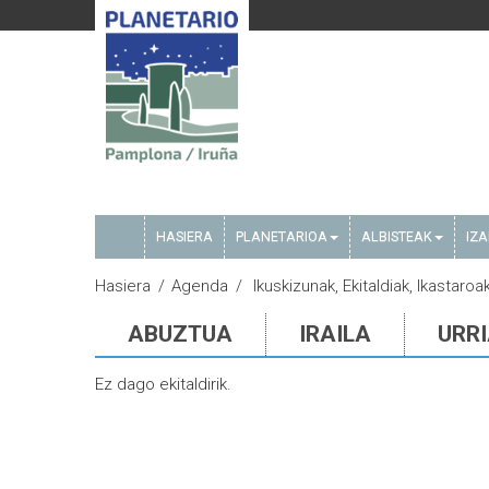
HASIERA
PLANETARIOA
ALBISTEAK
IZ
Hasiera
Agenda
Ikuskizunak, Ekitaldiak, Ikastaroa
ABUZTUA
IRAILA
URR
Ez dago ekitaldirik.